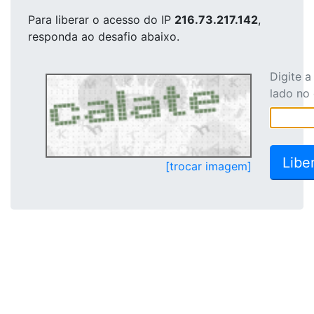
Para liberar o acesso
do IP
216.73.217.142
,
responda ao desafio abaixo.
Digite 
lado no
[trocar imagem]