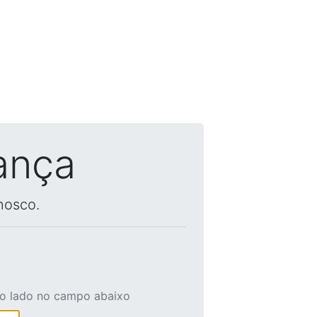
ança
nosco.
ao lado no campo abaixo