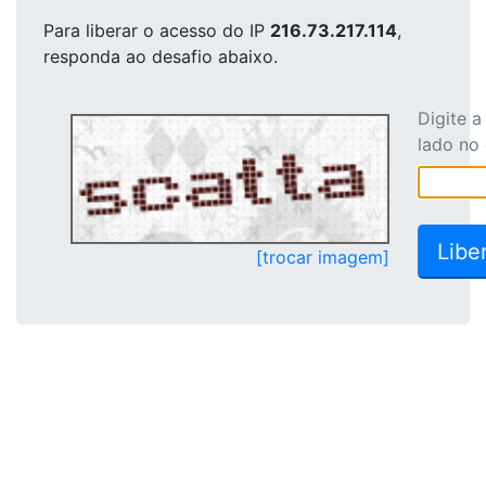
Para liberar o acesso
do IP
216.73.217.114
,
responda ao desafio abaixo.
Digite 
lado no
[trocar imagem]