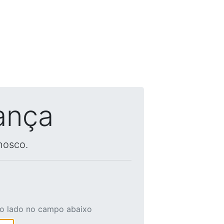
ança
nosco.
ao lado no campo abaixo