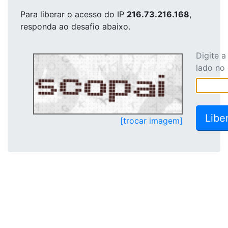
Para liberar o acesso
do IP
216.73.216.168
,
responda ao desafio abaixo.
Digite 
lado no
[trocar imagem]