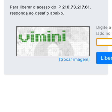
Para liberar o acesso
do IP
216.73.217.61
,
responda ao desafio abaixo.
Digite 
lado no
[trocar imagem]