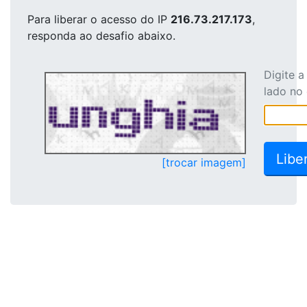
Para liberar o acesso
do IP
216.73.217.173
,
responda ao desafio abaixo.
Digite 
lado no
[trocar imagem]