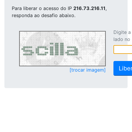
Para liberar o acesso
do IP
216.73.216.11
,
responda ao desafio abaixo.
Digite 
lado no
[trocar imagem]