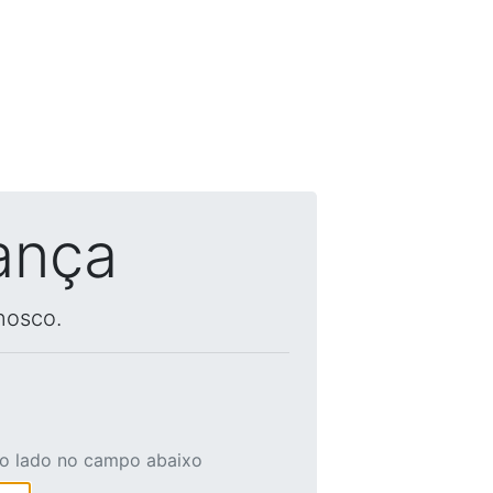
ança
nosco.
ao lado no campo abaixo