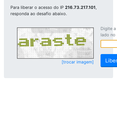
Para liberar o acesso
do IP
216.73.217.101
,
responda ao desafio abaixo.
Digite 
lado no
[trocar imagem]