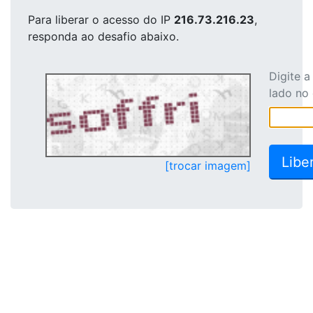
Para liberar o acesso
do IP
216.73.216.23
,
responda ao desafio abaixo.
Digite 
lado no
[trocar imagem]