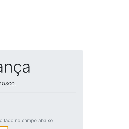
ança
nosco.
ao lado no campo abaixo