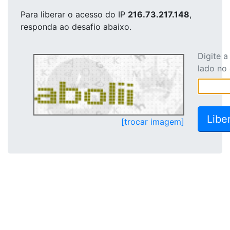
Para liberar o acesso
do IP
216.73.217.148
,
responda ao desafio abaixo.
Digite 
lado no
[trocar imagem]