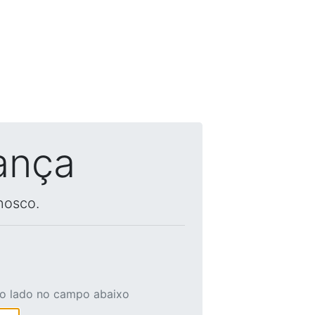
ança
nosco.
ao lado no campo abaixo