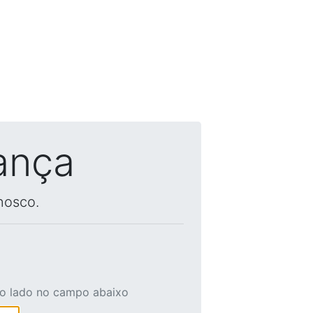
ança
nosco.
ao lado no campo abaixo