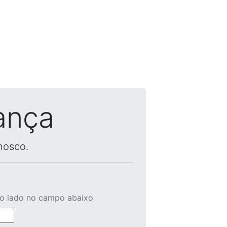
ança
nosco.
ao lado no campo abaixo