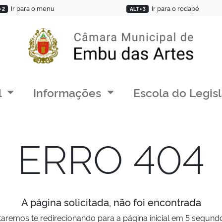
Ir para o menu
Ir para o rodapé
+ 2
ALT + 3
l
Informações
Escola do Legis
ERRO 404
A página solicitada, não foi encontrada
taremos te redirecionando para a página inicial em 5 segundos